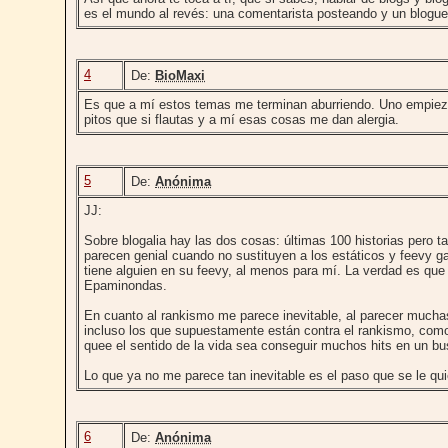
es el mundo al revés: una comentarista posteando y un blogu
4
De:
BioMaxi
Es que a mí estos temas me terminan aburriendo. Uno empieza 
pitos que si flautas y a mí esas cosas me dan alergia.
5
De:
Anónima
JJ:
Sobre blogalia hay las dos cosas: últimas 100 historias pero t
parecen genial cuando no sustituyen a los estáticos y feevy ga
tiene alguien en su feevy, al menos para mí. La verdad es que
Epaminondas.
En cuanto al rankismo me parece inevitable, al parecer muchas
incluso los que supuestamente están contra el rankismo, como 
quee el sentido de la vida sea conseguir muchos hits en un bu
Lo que ya no me parece tan inevitable es el paso que se le qu
6
De:
Anónima