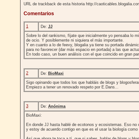
URL de trackback de esta historia http://caoticables.blogalia.c
Comentarios
1
De:
JJ
Sobre lo del rankismo, fíjate que inicialmente yo pensaba lo m
de ocio. Y posiblemente ni siquiera el más importante.
Y en cuanto a lo de feevy, blogalia ya tiene su portada dinámic
para no favorecer (dar más espacio en portada) a las que actu
En todo caso, un buen análisis con el que coincido en gran par
2
De:
BioMaxi
Sigo opinando que todos los que habláis de blogs y blogosfera
Empiezo a tener un renovado respeto por E.Dans...
3
De:
Anónima
BioMaxi:
En donde JJ hasta hablé de ecotonos y ecosistemas. Eso no q
y estoy de acuerdo contigo en que es el usar la biología como
Así que ahora te toca a tí, que si sabes, hablar de blogs y bl