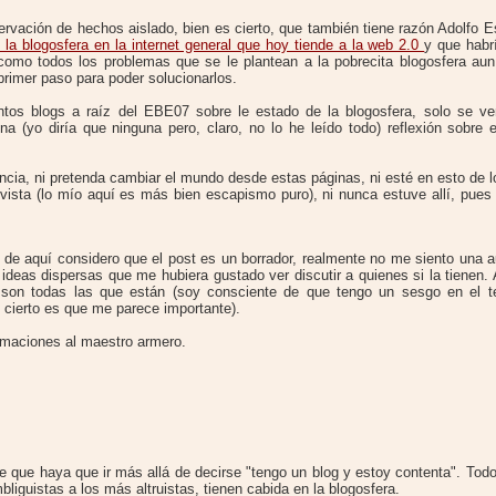
ervación de hechos aislado, bien es cierto, que también tiene razón Adolfo E
la blogosfera en la internet general que hoy tiende a la web 2.0
y que habr
omo todos los problemas que se le plantean a la pobrecita blogosfera aun 
rimer paso para poder solucionarlos.
ntos blogs a raíz del EBE07 sobre le estado de la blogosfera, solo se ve
a (yo diría que ninguna pero, claro, no lo he leído todo) reflexión sobre 
ncia, ni pretenda cambiar el mundo desde estas páginas, ni esté en esto de l
ivista (lo mío aquí es más bien escapismo puro), ni nunca estuve allí, pue
r de aquí considero que el post es un borrador, realmente no me siento una a
o ideas dispersas que me hubiera gustado ver discutir a quienes si la tienen
 son todas las que están (soy consciente de que tengo un sesgo en el t
cierto es que me parece importante).
lamaciones al maestro armero.
e que haya que ir más allá de decirse "tengo un blog y estoy contenta". Todo
liguistas a los más altruistas, tienen cabida en la blogosfera.