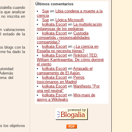
Últimos comentarios
stalella cuando
Sue
en
Libia condena a muerte a la
ía que analizar
ciencia
no inscrita en
Sue
en
Lógica Microsoft
kolkata Escort
en
La multiplicación
milagrosas de los pediatras
n valoraciones
kolkata Escort
en
Custodia
el estado de la
compartida ¿responsabilidades
compartidas?
kolkata Escort
en
¿La ciencia en
os blogs con la
España no necesita tijeras?
s me ha dado la
kolkata Escort
en
[linkitos] TED:
William Kamkwamba: De cómo dominé
el viento
kolkata Escort
en
Arrasado el
utoridad
campamento de El Aaiún.
. Además
kolkata Escort
en
Perros
ema del
toxicómanos en Madrid
kolkata Escort
en
Manifiesto "Por
una red neutral"
kolkata Escort
en
Mini-mani de
apoyo a Wikileaks
s los objetivos