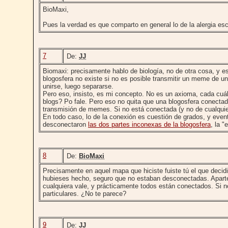
BioMaxi,
Pues la verdad es que comparto en general lo de la alergia esc
7
De:
JJ
Biomaxi: precisamente hablo de biología, no de otra cosa, y e
blogosfera no existe si no es posible transmitir un meme de 
unirse, luego separarse.
Pero eso, insisto, es mi concepto. No es un axioma, cada cuá
blogs? Po fale. Pero eso no quita que una blogosfera conecta
transmisión de memes. Si no está conectada (y no de cualquie
En todo caso, lo de la conexión es cuestión de grados, y eve
desconectaron
las dos partes inconexas de la blogosfera
, la 
8
De:
BioMaxi
Precisamente en aquel mapa que hiciste fuiste tú el que decidi
hubieses hecho, seguro que no estaban desconectadas. Aparte 
cualquiera vale, y prácticamente todos están conectados. Si
particulares. ¿No te parece?
9
De:
JJ