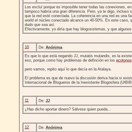
Los excluí porque es imposible tener todas las conexiones, en 
tampoco habría una gran diferencia. Pero, ya te digo, incluso
que la red esté conectada. La coherencia en una red es una f
world el núcleo conectado alcance un 40-50%. En este caso, q
dudo que sea así.
Efectivamente, yo diría que hay blogosistemas, y que alguno
10
De:
Anónima
Es que lo que está negando JJ, mutatis mutandis, es la existe
eso, porque como hay problemas de definción en los
ecotonos
pero vamos, repito aquí lo que decía en la Atalaya.
El problema es que de nuevo la discusión deriva hacia si existe
Internacional de Blogueros de la Inexistente Blogosfera (UIBI
11
De:
JJ
¿Has dicho aportar dinero? Sálvese quien pueda...
12
De:
Anónima