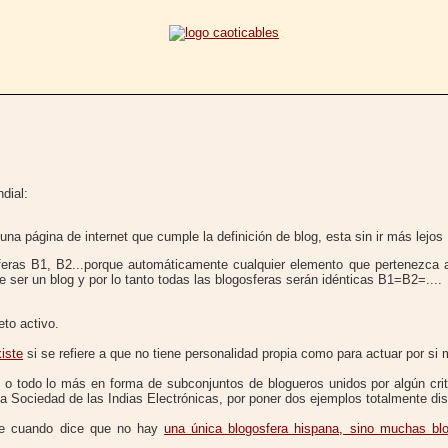
dial:
na página de internet que cumple la definición de blog, esta sin ir más lejos 
sferas B1, B2...porque automáticamente cualquier elemento que pertenezca a
e ser un blog y por lo tanto todas las blogosferas serán idénticas B1=B2=....
to activo.
xiste
si se refiere a que no tiene personalidad propia como para actuar por si
l o todo lo más en forma de subconjuntos de blogueros unidos por algún cri
la Sociedad de las Indias Electrónicas, por poner dos ejemplos totalmente di
rte cuando dice que no hay
una única blogosfera hispana, sino muchas bl