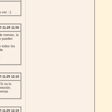
 vez :-)
7-11-29 11:50
 de memes, la
do pueden
e todos los
de
e
7-11-29 12:10
Si no lo
onexión,
stemas
7-11-29 12:19