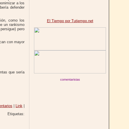
nonimizar a los
bería defender
ción, como los
El Tiempo por Tutiempo.net
ue un rankismo
 persigue) pero
lican con mayor
ntas que sería
comentaristas
ntarios
|
Link
|
Etiquetas: