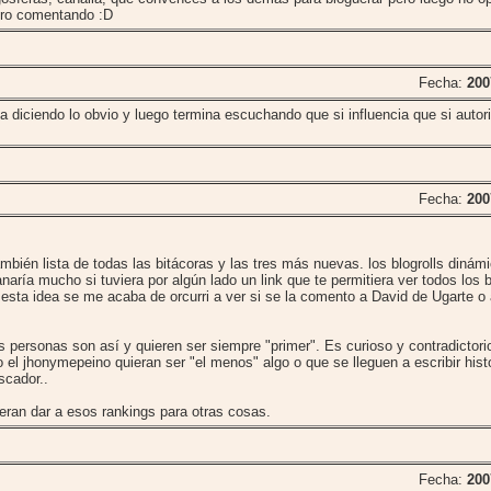
ero comentando :D
Fecha:
200
diciendo lo obvio y luego termina escuchando que si influencia que si autor
Fecha:
200
ambién lista de todas las bitácoras y las tres más nuevas. los blogrolls diná
naría mucho si tuviera por algún lado un link que te permitiera ver todos los 
 esta idea se me acaba de orcurri a ver si se la comento a David de Ugarte o
 personas son así y quieren ser siempre "primer". Es curioso y contradictori
el jhonymepeino quieran ser "el menos" algo o que se lleguen a escribir histo
scador..
ieran dar a esos rankings para otras cosas.
Fecha:
200