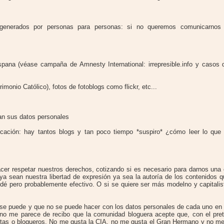
 generados por personas para personas: si no queremos comunicarnos
hispana (véase campaña de Amnesty International: irrepresible.info y casos
imonio Católico), fotos de fotoblogs como flickr, etc...
ían sus datos personales
icación: hay tantos blogs y tan poco tiempo *suspiro* ¿cómo leer lo que
cer respetar nuestros derechos, cotizando si es necesario para darnos una 
ya sean nuestra libertad de expresión ya sea la autoría de los contenidos 
dé pero probablemente efectivo. O si se quiere ser más modelno y capitalis
e puede y que no se puede hacer con los datos personales de cada uno en l
o no me parece de recibo que la comunidad bloguera acepte que, con el pret
ristas o blogueros. No me gusta la CIA, no me gusta el Gran Hermano y no m