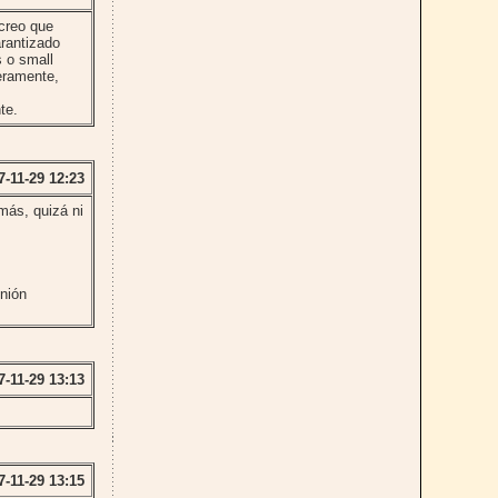
 creo que
arantizado
s o small
eramente,
te.
7-11-29 12:23
ás, quizá ni
Unión
7-11-29 13:13
7-11-29 13:15