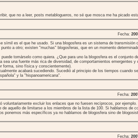
ribir, que no a leer, posts metablogueros, no sé que mosca me ha picado esta
Fecha:
200
se símil es el que he usado. Si una blogosfera es un sistema de transmisión
un punto a otro; existen "muchas" blogosferas, que en un momento determina
l puede tomárselo como quiera. ¿Que para uno la blogosfera es el conjunto d
da sea una fuente más rica de diversidad, de comportamientos emergentes y 
r forma, sino física y conscientemente).
ntualmente acabará sucediendo. Sucedió al principio de los tiempos cuando s
"española" y la "hispanoamericana".
Fecha:
200
ó voluntariamente excluir los enlaces que no fuesen recíprocos, por ejemplo. 
de aquello de limitarse a los miembros de la lista de 100. Si hablamos de c
 nos ponemos más específicos ya no hablamos de blogosfera sino de blogosi
Fecha:
200