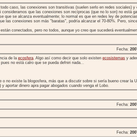
todo caso, las conexiones son transitivas (suelen serlo en redes sociales) y
 si consideramos que las conexiones son recíprocas (que no lo son) no está g
ase que se alcanza eventualmente; lo normal es que en redes ley de potencia
ue las conexiones son más "baratas", podría alcanzar el 70-80%. Pero, sinc
s están conectados, pero no todos, aunque yo creo que sucederá eventualmen
Fecha:
200
ncia de la
ecosfera
. Algo así como decir que solo existen
ecosistemas
y adem
pues no está calro que se pueda defniri nada...
 o no existe la blogosfera, más que a discutir sobre si sería bueno crear la 
B) y aportar dinero apra pagar abogados cuando venga el Lobo.
Fecha:
200
Fecha:
200