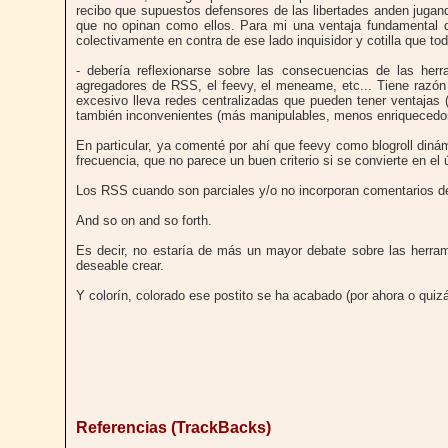
recibo que supuestos defensores de las libertades anden jugand
que no opinan como ellos. Para mi una ventaja fundamental d
colectivamente en contra de ese lado inquisidor y cotilla que t
- debería reflexionarse sobre las consecuencias de las her
agregadores de RSS, el feevy, el meneame, etc... Tiene razón
excesivo lleva redes centralizadas que pueden tener ventajas 
también inconvenientes (más manipulables, menos enriquecedo
En particular, ya comenté por ahí que feevy como blogroll diná
frecuencia, que no parece un buen criterio si se convierte en el ú
Los RSS cuando son parciales y/o no incorporan comentarios de
And so on and so forth.
Es decir, no estaría de más un mayor debate sobre las herram
deseable crear.
Y colorín, colorado ese postito se ha acabado (por ahora o quiz
Referencias (TrackBacks)