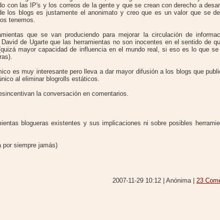
o con las IP's y los correos de la gente y que se crean con derecho a desa
e los blogs es justamente el anonimato y creo que es un valor que se de
odos tenemos.
ramientas que se van produciendo para mejorar la circulación de informa
 David de Ugarte que las herramientas no son inocentes en el sentido de q
(quizá mayor capacidad de influencia en el mundo real, si eso es lo que se
ras).
mico es muy interesante pero lleva a dar mayor difusión a los blogs que pub
nico al eliminar blogrolls estáticos.
sincentivan la conversación en comentarios.
ientas blogueras existentes y sus implicaciones ni sobre posibles herramie
á por siempre jamás)
2007-11-29 10:12 | Anónima |
23 Come