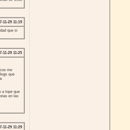
7-11-29 11:19
idad que si
7-11-29 11:25
micos me
blogs que
 a
o a tope que
rias en las
7-11-29 11:29