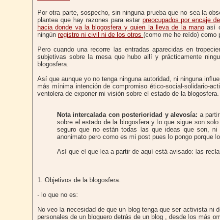
Por otra parte, sospecho, sin ninguna prueba que no sea la obs
plantea que hay razones para estar
preocupados por encaje de 
hacia donde va la blogosfera y quien la lleva de la mano
así c
ningún
registro ni civil ni de los otros
(como me he reído) como p
Pero cuando una recorre las entradas aparecidas en tropecie
subjetivas sobre la mesa que hubo allí y prácticamente ningun
blogosfera.
Así que aunque yo no tenga ninguna autoridad, ni ninguna influe
más mínima intención de compromiso ético-social-solidario-act
ventolera de exponer mi visión sobre el estado de la blogosfera.
Nota intercalada con posterioridad y alevosía:
a parti
sobre el estado de la blogosfera y lo que sigue son sol
seguro que no están todas las que ideas que son, ni
anonimato pero como es mi post pues lo pongo porque lo 
Así que el que lea a partir de aquí está avisado: las rec
1. Objetivos de la blogosfera:
- lo que no es:
No veo la necesidad de que un blog tenga que ser activista ni d
personales de un bloguero detrás de un blog , desde los más omb