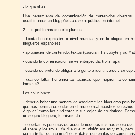
- lo que si es:
Una herramienta de comunicación de contenidos diversos
escribiríamos un blog público o semi-público en internet.
2. Los problemas que ello plantea:
- libertad de expresión: a nivel mundial, y en la blogosfera 
blogueros españoles)
- apropiación de contenido: textos (Casciari, Psicobyte y su Matr
- cuando la comunicación se ve entorpecida: trolls, spam
- cuando se pretende obligar a la gente a identificarse y se esp
- cuando faltan herramientas técnicas que mejoren la comun
interesa?
Las soluciones:
- debería haber una manera de asociarse los blogueros para ha
que nos permita defender en el mundo real nuestros derechos 
Algo así como los sindicatos y sus cajas de solidaridad. Demo
un seguro bloguero, lo mismo da.
- deberíamos ponernos de acuerdo nosotros mismos sobre que s
el spam y los trolls. Ya dije que mi visión era muy mía, per
contra trolls, se hagan públicos datos personales de comenta