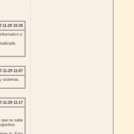
7-11-29 10:30
informativo o
tualizado,
7-11-29 11:07
 y sistemas.
7-11-29 11:17
o que se sabe
ogosfera.
pinas tú. Esto