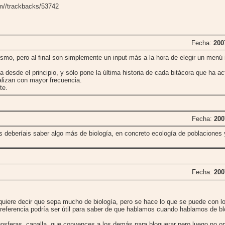
om//trackbacks/53742
Fecha:
200
ismo, pero al final son simplemente un input más a la hora de elegir un menú 
a desde el principio, y sólo pone la última historia de cada bitácora que ha ac
alizan con mayor frecuencia.
te.
Fecha:
200
s deberíais saber algo más de biología, en concreto ecología de poblaciones
Fecha:
200
uiere decir que sepa mucho de biología, pero se hace lo que se puede con l
 referencia podría ser útil para saber de que hablamos cuando hablamos de bl
ogosferas, canalla, que convences a los demás para bloguerar pero luego no o