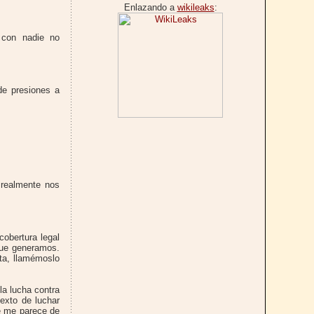
Enlazando a
wikileaks
:
 con nadie no
 de presiones a
 realmente nos
cobertura legal
que generamos.
ta, llamémoslo
a lucha contra
exto de luchar
e me parece de