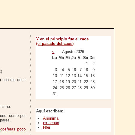
Y en el principio fue el caos
(el pasado del caos)
<
Agosto 2026
Lu
Ma
Mi
Ju
Vi
Sa
Do
1
2
3
4
5
6
7
8
9
;)
10
11
12
13
14
15
16
 una (es decir
17
18
19
20
21
22
23
24
25
26
27
28
29
30
31
 misma.
Aquí escriben:
terio, como por
Anónima
spares.
ex-aequo
Nfer
ogosferas poco