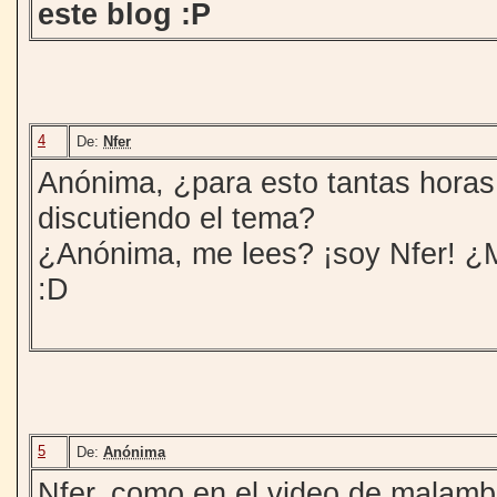
este blog :P
4
De:
Nfer
Anónima, ¿para esto tantas horas 
discutiendo el tema?
¿Anónima, me lees? ¡soy Nfer! ¿
:D
5
De:
Anónima
Nfer, como en el video de malamb